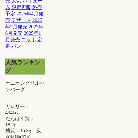
売
人気
ボリュー
ム
限定再販
終売
予定
2025年4月発
売
デザート
2025
年5月発売
2025年
6月発売
2025年1
月発売
コラボ
定
番
パン
人気ランキン
グ
オニオングリルハ
ンバーグ
カロリー：
434kcal
たんぱく質：
18.2g
糖質：16.8g 炭
水化物(22g)