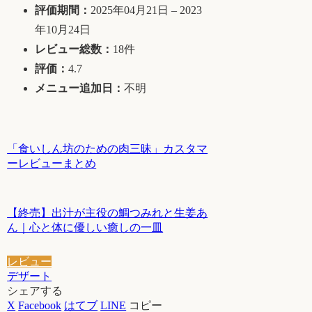
評価期間：
2025年04月21日 – 2023
年10月24日
レビュー総数：
18件
評価：
4.7
メニュー追加日：
不明
「食いしん坊のための肉三昧」カスタマ
ーレビューまとめ
【終売】出汁が主役の鯛つみれと生姜あ
ん｜心と体に優しい癒しの一皿
レビュー
デザート
シェアする
X
Facebook
はてブ
LINE
コピー