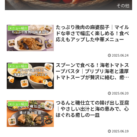
その他
たっぷり挽肉の麻婆茄子｜マイル
メニュー紹介
ドな辛さで幅広く楽しめる！食べ
応えもアップした中華メニュー
2025.06.24
スプーンで食べる！海老トマトス
メニュー紹介
ープパスタ｜プリプリ海老と濃厚
トマトスープが贅沢に絡む、癒し
のご褒美プレート
2025.06.20
つるんと磯仕立ての揚げ出し豆腐
メニュー紹介
｜やさしい出汁と海の恵みで、心
ほぐれる癒しの一皿
2025.06.19