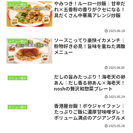
やみつき！ルーロー炒飯｜甘辛だ
メニュー紹介
れ×五香粉の香りがクセになる！
具だくさん中華風アレンジ炒飯
2025.06.18
ソースこってり豪快イカメンチ｜
メニュー紹介
粉物好き必見！旨味を重ねた満腹
メニュー
2025.06.03
だしの旨みたっぷり！海老天の卵
メニュー紹介
あん｜だし香る卵あん×海老天！
noshの贅沢和惣菜プレート
2025.05.29
香港屋台飯！ボウジャイファン｜
メニュー紹介
たっぷりご飯に濃厚甘味噌ダレ！
ボリューム満点のアジアングルメ
2025.05.28