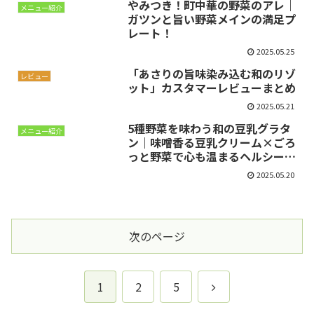
やみつき！町中華の野菜のアレ｜
メニュー紹介
ガツンと旨い野菜メインの満足プ
レート！
2025.05.25
「あさりの旨味染み込む和のリゾ
レビュー
ット」カスタマーレビューまとめ
2025.05.21
5種野菜を味わう和の豆乳グラタ
メニュー紹介
ン｜味噌香る豆乳クリーム×ごろ
っと野菜で心も温まるヘルシー仕
立て
2025.05.20
次のページ
次
1
2
5