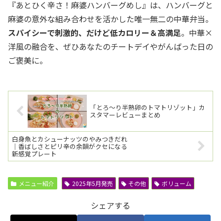
『あとひく辛さ！麻婆ハンバーグめし』は、ハンバーグと
麻婆の意外な組み合わせを活かした唯一無二の中華弁当。
スパイシーで刺激的、だけど低カロリー＆高満足
。中華×
洋風の融合を、ぜひあなたのチートデイやがんばった日の
ご褒美に。
「とろ～り半熟卵のトマトリゾット」カ
スタマーレビューまとめ
白身魚とカシューナッツのやみつきだれ
｜香ばしさとピリ辛の余韻がクセになる
新感覚プレート
メニュー紹介
2025年5月発売
その他
ボリューム
シェアする