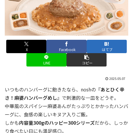
X
Facebook
はてブ
LINE
コピー
2025.05.07
いつものハンバーグに飽きたなら、noshの『
あとひく辛
さ！麻婆ハンバーグめし
』で刺激的な一皿をどうぞ。
中華風のスパイシー麻婆あんがたっぷりとかかったハンバ
ーグに、食感の楽しいキヌア入りご飯。
しかも
内容量300gのハッピー300シリーズ
だから、しっか
り食べたい日にも満足感◎。