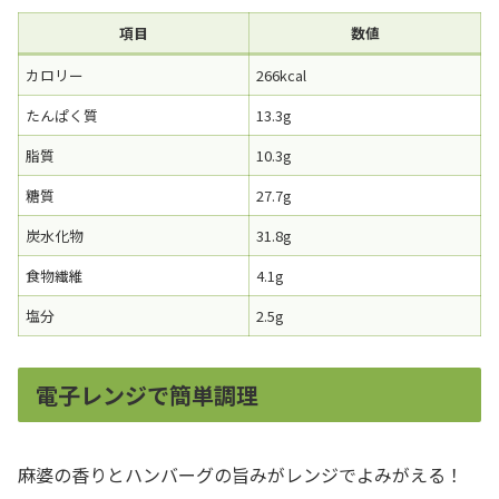
項目
数値
カロリー
266kcal
たんぱく質
13.3g
脂質
10.3g
糖質
27.7g
炭水化物
31.8g
食物繊維
4.1g
塩分
2.5g
電子レンジで簡単調理
麻婆の香りとハンバーグの旨みがレンジでよみがえる！