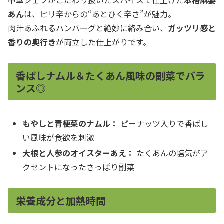
中華シェフがこだわり抜いたスパイスで仕上げた
本格麻婆
あん
は、ピリ辛からの“あとひく辛さ”が魅力。
肉汁あふれるハンバーグと絶妙に絡み合い、
ガッツリ感と
香りの奥行き
が両立した仕上がりです。
香ばしナムル＆たくあん風味の副菜でバラ
ンス◎
もやしと青梗菜のナムル：
ピーナッツ入りで香ばし
い風味が食欲を刺激
大根と人参のオイスターあえ：
たくあんの塩気がア
クセントになったさっぱり副菜
栄養成分と加熱時間