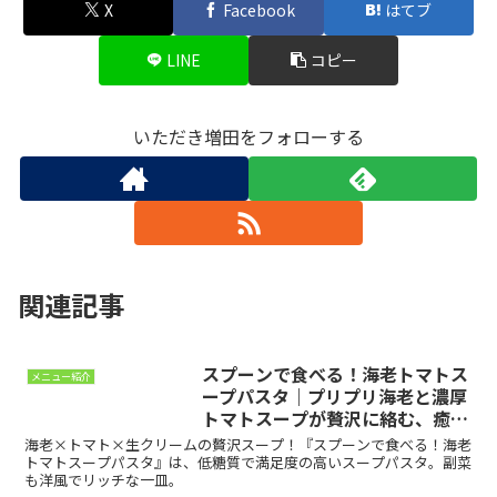
X
Facebook
はてブ
LINE
コピー
いただき増田をフォローする
関連記事
スプーンで食べる！海老トマトス
メニュー紹介
ープパスタ｜プリプリ海老と濃厚
トマトスープが贅沢に絡む、癒し
のご褒美プレート
海老×トマト×生クリームの贅沢スープ！『スプーンで食べる！海老
トマトスープパスタ』は、低糖質で満足度の高いスープパスタ。副菜
も洋風でリッチな一皿。