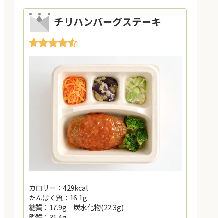
チリハンバーグステーキ
カロリー：429kcal
たんぱく質：16.1g
糖質：17.9g 炭水化物(22.3g)
脂質：31.4g