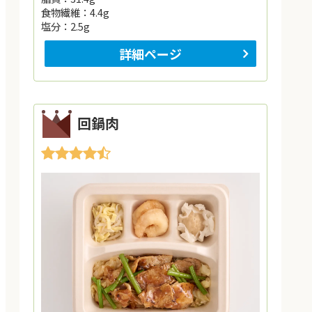
食物繊維：4.4g
塩分：2.5g
詳細ページ
回鍋肉