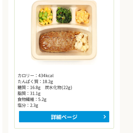
カロリー：434kcal
たんぱく質：18.2g
糖質：16.8g 炭水化物(22g)
脂質：31.1g
食物繊維：5.2g
塩分：2.3g
詳細ページ