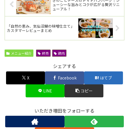
きのことチーズのトマトハンバーグ｜ジ
ューシーな旨みとコクが広がる贅沢リニ
ューアル！
「自然の恵み、気仙沼鯖の味噌仕立て」
カスタマーレビューまとめ
メニュー紹介
終売
鶏肉
シェアする
X
Facebook
はてブ
LINE
コピー
いただき増田をフォローする