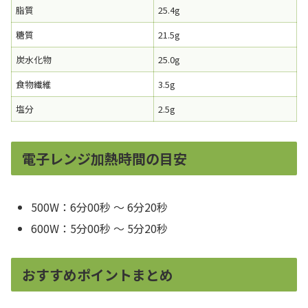
脂質
25.4g
糖質
21.5g
炭水化物
25.0g
食物繊維
3.5g
塩分
2.5g
電子レンジ加熱時間の目安
500W：6分00秒 ～ 6分20秒
600W：5分00秒 ～ 5分20秒
おすすめポイントまとめ