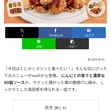
X
Facebook
はてブ
LINE
コピー
2025.06.01
「今日はとにかくガツンと食べたい！」そんな日にぴった
りのメニューがnoshから登場。
にんにくの香りと濃厚な
XO醤ソース
が、サクッと揚がった鶏の唐揚げに絡み、し
っかりとした満足感を得られる一皿です。
目次