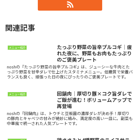
関連記事
たっぷり野菜の旨辛プルコギ｜疲
メニュー紹介
れた夜に、野菜もお肉もたっぷり
のご褒美プレート
noshの『たっぷり野菜の旨辛プルコギ』は、ジューシーな牛肉とた
っぷり野菜を甘辛ダレで仕上げたスタミナメニュー。低糖質で栄養バ
ランスも良く、頑張った日の夜にぴったりのご褒美プレートです。
回鍋肉｜厚切り豚×コク旨ダレで
メニュー紹介
ご飯が進む！ボリュームアップで
再登場
noshの『回鍋肉』は、トウチと豆板醤の濃厚ダレが決め手！厚切り
の豚肉とキャベツの甘みが絶妙に絡み、満足度の高い一皿に。副菜も
中華風で統一された人気プレートです。