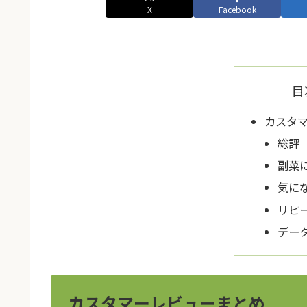
X
Facebook
目
カスタ
総評
副菜
気に
リピ
デー
カスタマーレビューまとめ