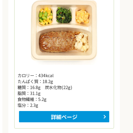
カロリー：434kcal
たんぱく質：18.2g
糖質：16.8g 炭水化物(22g)
脂質：31.1g
食物繊維：5.2g
塩分：2.3g
詳細ページ