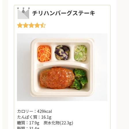
チリハンバーグステーキ
カロリー：429kcal
たんぱく質：16.1g
糖質：17.9g 炭水化物(22.3g)
脂質：31.4g