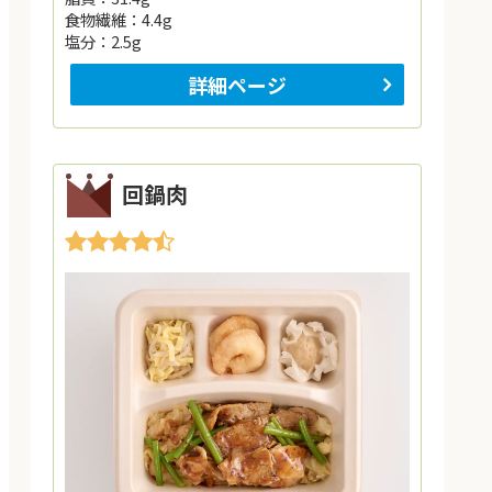
食物繊維：4.4g
塩分：2.5g
詳細ページ
回鍋肉