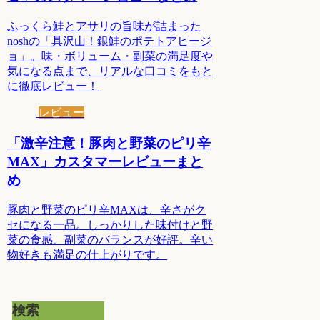
ふっくら鮭とアサリの旨味が詰まった
noshの「具沢山！銀鮭のポテトアヒージ
ョ」。味・ボリューム・副菜の満足度や
気になる点まで、リアルな口コミをもと
に徹底レビュー！
レビュー
「激辛注意！豚肉と野菜のピリ辛
MAX」カスタマーレビューまと
め
豚肉と野菜のピリ辛MAXは、辛さがク
セになる一品。しっかりした味付けと野
菜の食感、副菜のバランスが好評。辛い
物好きも満足の仕上がりです。
検索