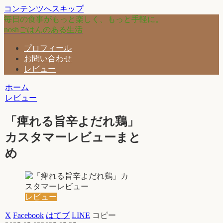
コンテンツへスキップ
毎日の食事がもっと楽しく、もっと手軽に。
noshごはんのある生活
プロフィール
お問い合わせ
レビュー
ホーム
レビュー
「痺れる旨辛よだれ鶏」
カスタマーレビューまと
め
レビュー
X
Facebook
はてブ
LINE
コピー