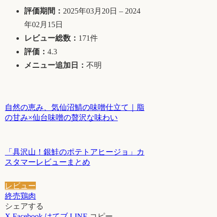
評価期間：
2025年03月20日 – 2024
年02月15日
レビュー総数：
171件
評価：
4.3
メニュー追加日：
不明
自然の恵み、気仙沼鯖の味噌仕立て｜脂
の甘み×仙台味噌の贅沢な味わい
「具沢山！銀鮭のポテトアヒージョ」カ
スタマーレビューまとめ
レビュー
終売
鶏肉
シェアする
X
Facebook
はてブ
LINE
コピー