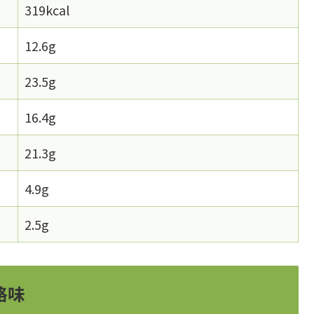
319kcal
12.6g
23.5g
16.4g
21.3g
4.9g
2.5g
格味