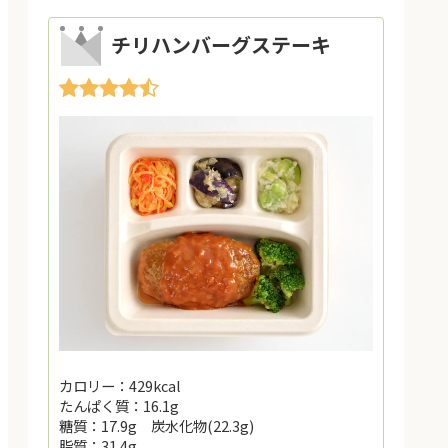
チリハンバーグステーキ
カロリー：429kcal
たんぱく質：16.1g
糖質：17.9g 炭水化物(22.3g)
脂質：31.4g