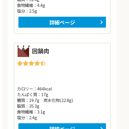
食物繊維：4.4g
塩分：2.5g
詳細ページ
回鍋肉
カロリー：464kcal
たんぱく質：17g
糖質：19.7g 炭水化物(22.8g)
脂質：35.3g
食物繊維：3.1g
塩分：2.4g
詳細ページ