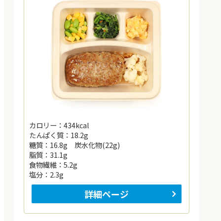
カロリー：434kcal
たんぱく質：18.2g
糖質：16.8g 炭水化物(22g)
脂質：31.1g
食物繊維：5.2g
塩分：2.3g
詳細ページ