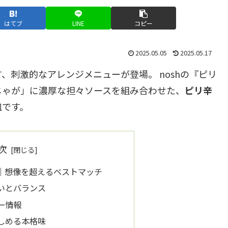
はてブ
LINE
コピー
2025.05.05
2025.05.17
、刺激的なアレンジメニューが登場。 noshの『ピリ
じゃが」に濃厚な担々ソースを組み合わせた、
ピリ辛
皿です。
次
｜想像を超えるベストマッチ
いとバランス
ー情報
しめる本格味