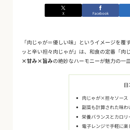
X
Facebook
「肉じゃが＝優しい味」というイメージを覆す
ッと辛い担々肉じゃが』は、和食の定番「肉
×甘み×旨み
の絶妙なハーモニーが魅力の一
目
肉じゃが×担々ソース
副菜も計算された味わ
栄養バランスとカロリ
電子レンジで手軽に楽