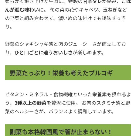
柔らかく焼き上げた牛肉に、特製の
甘辛ダレ
が絡み、
ごは
んが進む味わい
に。 旬の菜の花やキャベツ、玉ねぎなど
の野菜と組み合わせて、濃いめの味付けでも後味すっき
り。
野菜のシャキシャキ感と肉のジューシーさが両立してお
り、
ひと口ごとに違うおいしさ
が楽しめます。
野菜たっぷり！栄養も考えたプルコギ
ビタミン・ミネラル・食物繊維といった栄養素も摂れるよ
う、
3種以上の野菜
を贅沢に使用。 お肉のスタミナ感と野
菜のヘルシーさが、バランスよく調和しています。
副菜も本格韓国風で箸が止まらない！