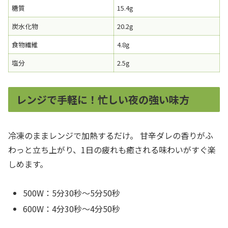
糖質
15.4g
炭水化物
20.2g
食物繊維
4.8g
塩分
2.5g
レンジで手軽に！忙しい夜の強い味方
冷凍のままレンジで加熱するだけ。 甘辛ダレの香りがふ
わっと立ち上がり、1日の疲れも癒される味わいがすぐ楽
しめます。
500W：5分30秒〜5分50秒
600W：4分30秒〜4分50秒