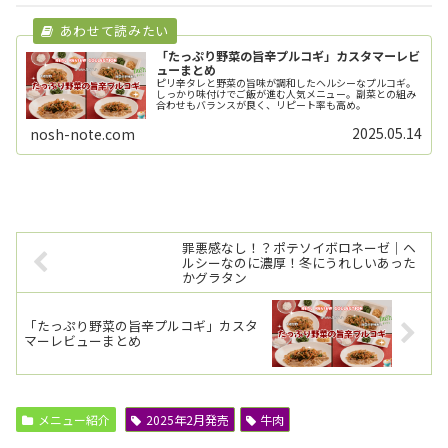
「たっぷり野菜の旨辛プルコギ」カスタマーレビ
ューまとめ
ピリ辛タレと野菜の旨味が調和したヘルシーなプルコギ。
しっかり味付けでご飯が進む人気メニュー。副菜との組み
合わせもバランスが良く、リピート率も高め。
2025.05.14
nosh-note.com
罪悪感なし！？ポテソイボロネーゼ｜ヘ
ルシーなのに濃厚！冬にうれしいあった
かグラタン
「たっぷり野菜の旨辛プルコギ」カスタ
マーレビューまとめ
メニュー紹介
2025年2月発売
牛肉