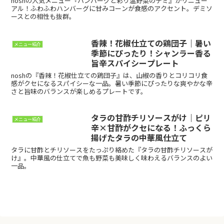
noshの人気メニュー『ハンバーグと彩り温野菜のデミ』がリニュー
アル！ふわふわハンバーグに甘みコーンが食感のアクセント。デミソ
ースとの相性も抜群。
香辣！花椒仕立ての鶏団子｜暑い
メニュー紹介
季節にぴったり！シャンラー香る
旨辛スパイシープレート
noshの『香辣！花椒仕立ての鶏団子』は、山椒の香りとコリコリ食
感がクセになるスパイシーな一品。暑い季節にぴったりな爽やかな辛
さと旨味のバランスが楽しめるプレートです。
タラの甘酢チリソースがけ｜ピリ
メニュー紹介
辛×甘酢がクセになる！ふっくら
揚げたタラの中華風仕立て
タラに甘酢とチリソースをたっぷり絡めた『タラの甘酢チリソースが
け』。中華風の仕立てで魚も野菜も美味しく味わえるバランスのよい
一品。