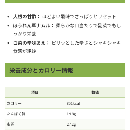
大根の甘酢：
ほどよい酸味でさっぱりとリセット
ほうれん草ナムル：
柔らかな口当たりで副菜でもし
っかり栄養
白菜の辛味あえ：
ピリッとした辛さとシャキシャキ
食感が絶妙
栄養成分とカロリー情報
項目
数値
カロリー
351kcal
たんぱく質
14.8g
脂質
27.2g