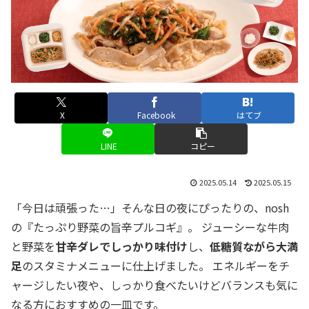
X
Facebook
はてブ
LINE
コピー
2025.05.14
2025.05.15
「今日は頑張った…」そんな日の夜にぴったりの、nosh
の『たっぷり野菜の旨辛プルコギ』。 ジューシーな牛肉
と野菜を
甘辛ダレでしっかり味付け
し、
低糖質ながら大満
足
のスタミナメニューに仕上げました。 エネルギーをチ
ャージしたい夜や、しっかり食べたいけどバランスも気に
なる方におすすめの一皿です。