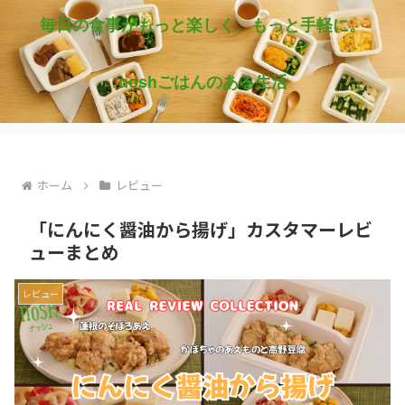
毎日の食事がもっと楽しく、もっと手軽に。
noshごはんのある生活
ホーム
レビュー
「にんにく醤油から揚げ」カスタマーレビ
ューまとめ
レビュー