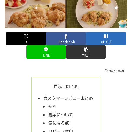
X
Facebook
はてブ
LINE
コピー
2025.05.01
目次
カスタマーレビューまとめ
総評
副菜について
気になる点
リピート意向