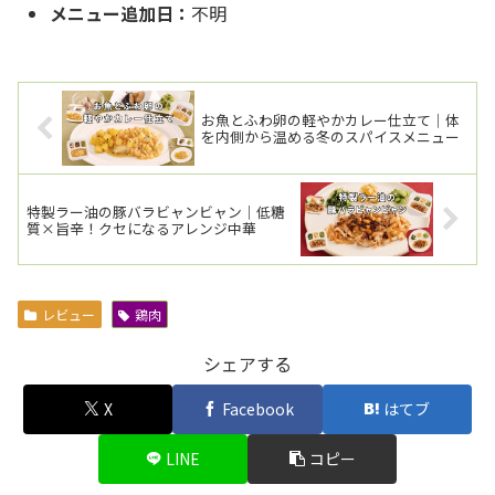
メニュー追加日：
不明
お魚とふわ卵の軽やかカレー仕立て｜体
を内側から温める冬のスパイスメニュー
特製ラー油の豚バラビャンビャン｜低糖
質×旨辛！クセになるアレンジ中華
レビュー
鶏肉
シェアする
X
Facebook
はてブ
LINE
コピー